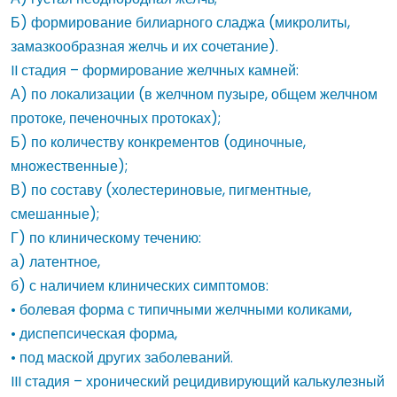
Б) формирование билиарного сладжа (микролиты,
замазкообразная желчь и их сочетание).
II стадия – формирование желчных камней:
А) по локализации (в желчном пузыре, общем желчном
протоке, печеночных протоках);
Б) по количеству конкрементов (одиночные,
множественные);
В) по составу (холестериновые, пигментные,
смешанные);
Г) по клиническому течению:
а) латентное,
б) с наличием клинических симптомов:
• болевая форма с типичными желчными коликами,
• диспепсическая форма,
• под маской других заболеваний.
III стадия – хронический рецидивирующий калькулезный